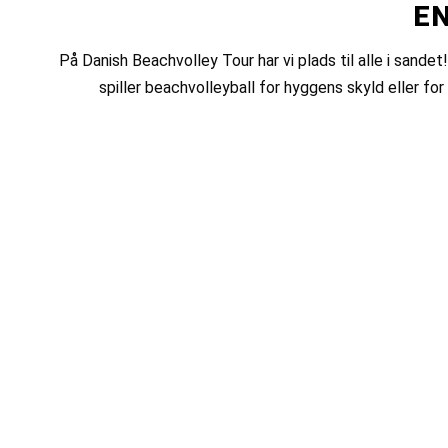
EN
På Danish Beachvolley Tour har vi plads til alle i sand
spiller beachvolleyball for hyggens skyld eller fo
UNGDOM
HER UDSPRINGER
FREMTIDENS
STJERNER