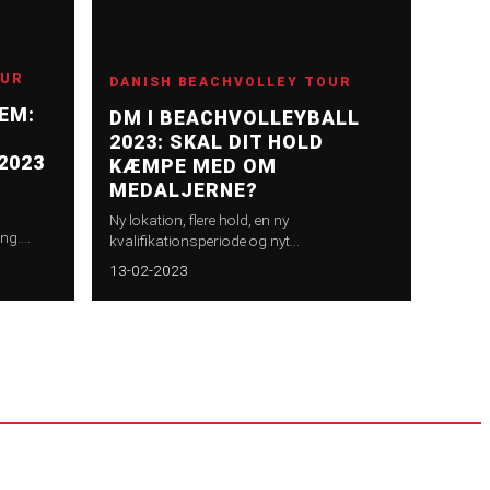
OUR
DANISH BEACHVOLLEY TOUR
EM:
DM I BEACHVOLLEYBALL
2023: SKAL DIT HOLD
2023
KÆMPE MED OM
MEDALJERNE?
Ny lokation, flere hold, en ny
ng.
kvalifikationsperiode og nyt
volley
turneringsformat. DM i beachvolleyball
13-02-2023
u kan
2023 bliver en helt ny oplevelse, når landets
naler
bedste spillere skal kæmpe om medaljerne
borg, en
i en fantastisk sportskulisse til DM-ugen i
uge 25 i Aalborg. Læs mere om formatet
nationen
og kvalifikationsmulighederne her.
isk
 dykker