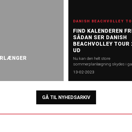
DANISH BEACHVOLLEY T
FIND KALENDEREN FR
SÅDAN SER DANISH
BEACHVOLLEY TOUR 
UD
ORLÆNGER
Nu kan den helt store
sommerplanlægning skydes i ga
Tourkalenderen for Danish Beach
13-02-2023
Tour 2023 er nemlig landet, og d
godt begynde at glæde dig. DM-fi
som højdepunkt til DM-ugen i Aal
ny turneringstype, en masse
GÅ TIL NYHEDSARKIV
ungdomsstævner og som kulmi
på sommersæsonen – en gigant
Tourfinale midt på Kgs. Nytorv. Vi
ned i årets Tourkalender lige her.