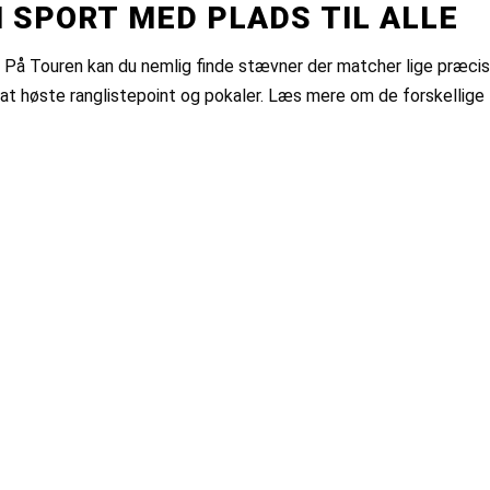
 SPORT MED PLADS TIL ALLE
et! På Touren kan du nemlig finde stævner der matcher lige præcis
r at høste ranglistepoint og pokaler. Læs mere om de forskellige 
MOTION
EN AKTIV DAG I
SANDET MED VENNER
R
& FAMILIE