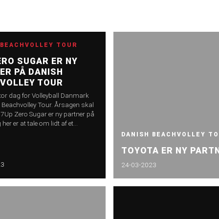
 BEACHVOLLEY TOUR
ERO SUGAR ER NY
ER PÅ DANISH
VOLLEY TOUR
stor dag for Volleyball Danmark
 Beachvolley Tour. Årsagen skal
at 7Up Zero Sugar er ny partner på
her er at tale om lidt af et
Det er nemlig Royal Unibrew,
DANISH BEACHVOLLEY T
bag 7up Zero Sugar og flere
TOYOTA ER NY PART
e brands, og som særligt i vores
endt for brandet Pepsi Max.
23
24-03-2023