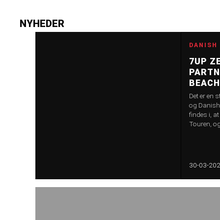
NYHEDER
DANISH
7UP Z
PARTN
BEACH
Det er en 
og Danish
findes i, 
Touren, og 
comeback. 
som står 
andre stor
miljø er k
30-03-20