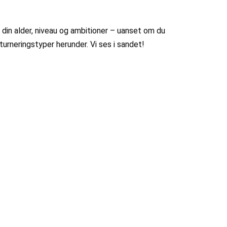
 din alder, niveau og ambitioner – uanset om du
turneringstyper herunder. Vi ses i sandet!
ELITE & DIVISION
DYST MED OM
ANGLISTEPOINT HELE
SOMMEREN