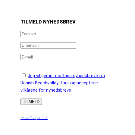
https://www.facebook.com/danishbeachvolleytour
LinkedIn
Instagram
YouTube
TILMELD NYHEDSBREV
Jeg vil gerne modtage nyhedsbreve fra
Danish Beachvolley Tour og accepterer
vilkårene for nyhedsbreve
Privatlivspolitik