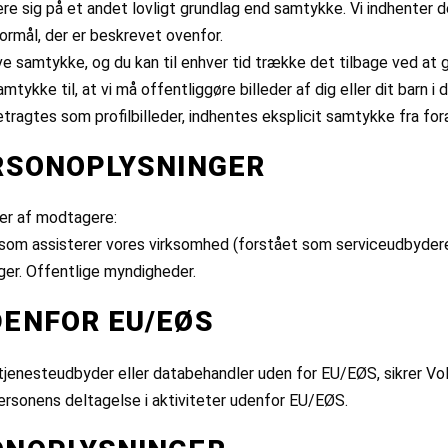
re sig på et andet lovligt grundlag end samtykke. Vi indhenter de
ormål, der er beskrevet ovenfor.
 give samtykke, og du kan til enhver tid trække det tilbage ved a
kke til, at vi må offentliggøre billeder af dig eller dit barn i 
betragtes som profilbilleder, indhentes eksplicit samtykke fra fo
ERSONOPLYSNINGER
ier af modtagere:
som assisterer vores virksomhed (forstået som serviceudbydere, 
nger. Offentlige myndigheder.
DENFOR EU/EØS
jenesteudbyder eller databehandler uden for EU/EØS, sikrer Voll
personens deltagelse i aktiviteter udenfor EU/EØS.