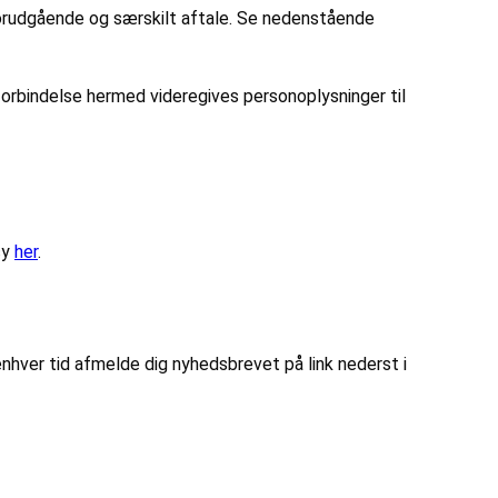
 forudgående og særskilt aftale. Se nedenstående
 forbindelse hermed videregives personoplysninger til
cy
her
.
nhver tid afmelde dig nyhedsbrevet på link nederst i