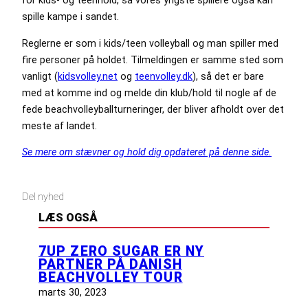
for kids- og teenhold, så vores yngste spillere også kan
spille kampe i sandet.
Reglerne er som i kids/teen volleyball og man spiller med
fire personer på holdet. Tilmeldingen er samme sted som
vanligt (
kidsvolley.net
og
teenvolley.dk
), så det er bare
med at komme ind og melde din klub/hold til nogle af de
fede beachvolleyballturneringer, der bliver afholdt over det
meste af landet.
Se mere om stævner og hold dig opdateret på denne side.
Del nyhed
LÆS OGSÅ
7UP ZERO SUGAR ER NY
PARTNER PÅ DANISH
BEACHVOLLEY TOUR
marts 30, 2023