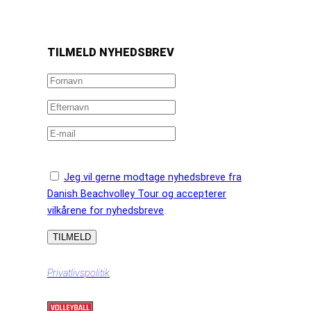
https://www.facebook.com/danishbeachvolleytour
LinkedIn
Instagram
YouTube
TILMELD NYHEDSBREV
Jeg vil gerne modtage nyhedsbreve fra
Danish Beachvolley Tour og accepterer
vilkårene for nyhedsbreve
Privatlivspolitik