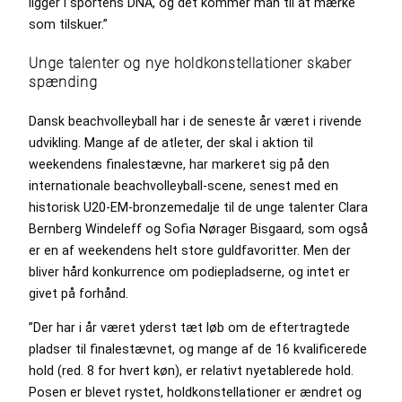
ligger i sportens DNA, og dét kommer man til at mærke
som tilskuer.”
Unge talenter og nye holdkonstellationer skaber
spænding
Dansk beachvolleyball har i de seneste år været i rivende
udvikling. Mange af de atleter, der skal i aktion til
weekendens finalestævne, har markeret sig på den
internationale beachvolleyball-scene, senest med en
historisk U20-EM-bronzemedalje til de unge talenter Clara
Bernberg Windeleff og Sofia Nørager Bisgaard, som også
er en af weekendens helt store guldfavoritter. Men der
bliver hård konkurrence om podiepladserne, og intet er
givet på forhånd.
”Der har i år været yderst tæt løb om de eftertragtede
pladser til finalestævnet, og mange af de 16 kvalificerede
hold (red. 8 for hvert køn), er relativt nyetablerede hold.
Posen er blevet rystet, holdkonstellationer er ændret og