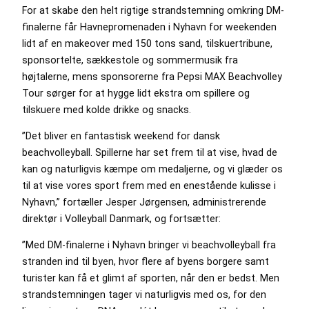
For at skabe den helt rigtige strandstemning omkring DM-
finalerne får Havnepromenaden i Nyhavn for weekenden
lidt af en makeover med 150 tons sand, tilskuertribune,
sponsortelte, sækkestole og sommermusik fra
højtalerne, mens sponsorerne fra Pepsi MAX Beachvolley
Tour sørger for at hygge lidt ekstra om spillere og
tilskuere med kolde drikke og snacks.
”Det bliver en fantastisk weekend for dansk
beachvolleyball. Spillerne har set frem til at vise, hvad de
kan og naturligvis kæmpe om medaljerne, og vi glæder os
til at vise vores sport frem med en enestående kulisse i
Nyhavn,” fortæller Jesper Jørgensen, administrerende
direktør i Volleyball Danmark, og fortsætter:
”Med DM-finalerne i Nyhavn bringer vi beachvolleyball fra
stranden ind til byen, hvor flere af byens borgere samt
turister kan få et glimt af sporten, når den er bedst. Men
strandstemningen tager vi naturligvis med os, for den