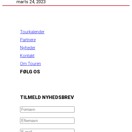
marts 24, 2023
INFORMATION
Tourkalender
Partnere
Nyheder
Kontakt
Om Touren
FØLG OS
https://www.facebook.com/danishbeachvolleytour
LinkedIn
Instagram
YouTube
TILMELD NYHEDSBREV