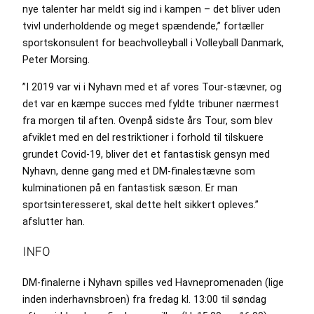
nye talenter har meldt sig ind i kampen – det bliver uden
tvivl underholdende og meget spændende,” fortæller
sportskonsulent for beachvolleyball i Volleyball Danmark,
Peter Morsing.
”I 2019 var vi i Nyhavn med et af vores Tour-stævner, og
det var en kæmpe succes med fyldte tribuner nærmest
fra morgen til aften. Ovenpå sidste års Tour, som blev
afviklet med en del restriktioner i forhold til tilskuere
grundet Covid-19, bliver det et fantastisk gensyn med
Nyhavn, denne gang med et DM-finalestævne som
kulminationen på en fantastisk sæson. Er man
sportsinteresseret, skal dette helt sikkert opleves.”
afslutter han.
INFO
DM-finalerne i Nyhavn spilles ved Havnepromenaden (lige
inden inderhavnsbroen) fra fredag kl. 13:00 til søndag