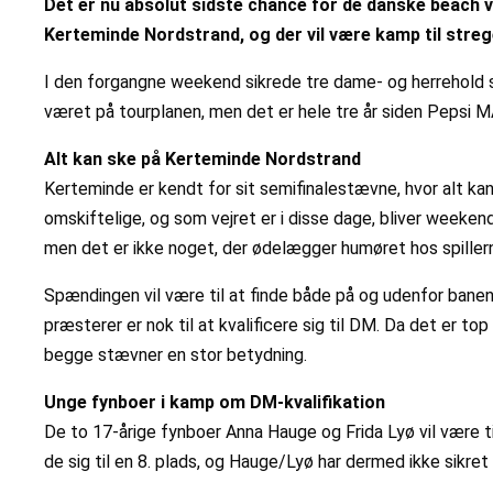
Det er nu absolut sidste chance for de danske beach vo
Kerteminde Nordstrand, og der vil være kamp til streg
I den forgangne weekend sikrede tre dame- og herrehold sig
været på tourplanen, men det er hele tre år siden Pepsi M
Alt kan ske på Kerteminde Nordstrand
Kerteminde er kendt for sit semifinalestævne, hvor alt ka
omskiftelige, og som vejret er i disse dage, bliver weeken
men det er ikke noget, der ødelægger humøret hos spiller
Spændingen vil være til at finde både på og udenfor banen. 
præsterer er nok til at kvalificere sig til DM. Da det er top
begge stævner en stor betydning.
Unge fynboer i kamp om DM-kvalifikation
De to 17-årige fynboer Anna Hauge og Frida Lyø vil være ti
de sig til en 8. plads, og Hauge/Lyø har dermed ikke sikre