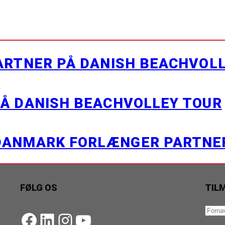
PARTNER PÅ DANISH BEACHVOL
PÅ DANISH BEACHVOLLEY TOUR
 DANMARK FORLÆNGER PARTN
FØLG OS
TIL
https://www.facebook.com/danishbeachvolleytour
LinkedIn
Instagram
YouTube