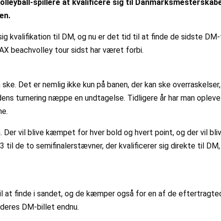
lleyball-spillere at kvalificere sig til Danmarksmesterskab
en.
 kvalifikation til DM, og nu er det tid til at finde de sidste D
AX beachvolley tour sidst har været forbi.
n ske. Det er nemlig ikke kun på banen, der kan ske overraskelse
dens turnering næppe en undtagelse. Tidligere år har man opleve
ne.
Der vil blive kæmpet for hver bold og hvert point, og der vil bli
 3 til de to semifinalerstævner, der kvalificerer sig direkte til DM
l at finde i sandet, og de kæmper også for en af de eftertragte
t deres DM-billet endnu.