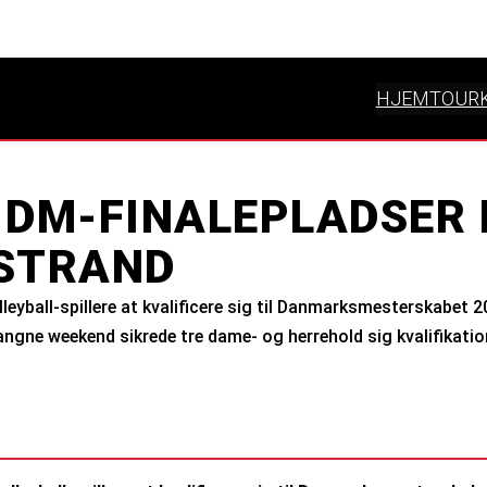
HJEM
TOUR
E DM-FINALEPLADSER 
STRAND
leyball-spillere at kvalificere sig til Danmarksmesterskabet 
ngne weekend sikrede tre dame- og herrehold sig kvalifikation t