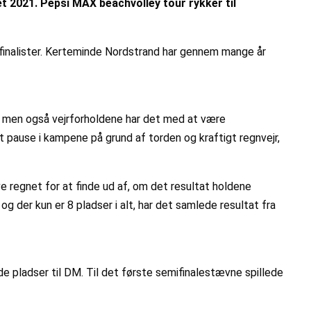
et 2021. Pepsi MAX beachvolley tour rykker til
M-finalister. Kerteminde Nordstrand har gennem mange år
r, men også vejrforholdene har det med at være
t pause i kampene på grund af torden og kraftigt regnvejr,
ve regnet for at finde ud af, om det resultat holdene
, og der kun er 8 pladser i alt, har det samlede resultat fra
de pladser til DM. Til det første semifinalestævne spillede