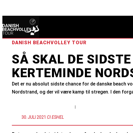
DANISH BEACHVOLLEY TOUR
SÅ SKAL DE SIDST
KERTEMINDE NORD
Det er nu absolut sidste chance for de danske beach vol
Nordstrand, og der vil være kamp til stregen. I den forga
|
30. JULI 2021
:
CI ESHEL