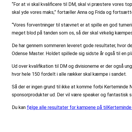
“For at vi skal kvalificere til DM, skal vi præstere vores 
skal yde vores maks,” fortæller Anna og Frida og fortsætt
“Vores forventninger til stævnet er at spille en god turneri
meget blod på tanden som os, så der skal virkelig kæmpe
De har gennem sommeren leveret gode resultater, hvor de f
Odense Master. Holdet spillede sig sidste år også til en pla
Ud over kvalifikation til DM og divisionerne er der også un
hvor hele 150 fordelt i alle rækker skal kæmpe i sandet.
Så der er ingen grund til ikke at komme forbi Kerteminde 
sponsorprodukter ud. Der vil være speaker og fantastisk
Du kan
følge alle resultater for kampene på tilKertemind