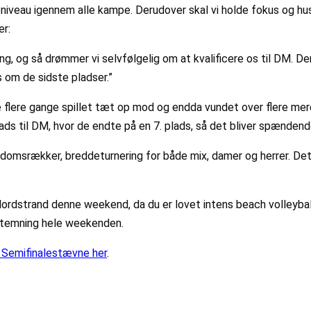
topniveau igennem alle kampe. Derudover skal vi holde fokus og hus
er:
ng, og så drømmer vi selvfølgelig om at kvalificere os til DM. Der
s om de sidste pladser.”
lere gange spillet tæt op mod og endda vundet over flere mere e
ds til DM, hvor de endte på en 7. plads, så det bliver spændende a
gdomsrækker, breddeturnering for både mix, damer og herrer. Det 
Nordstrand denne weekend, da du er lovet intens beach volleyball
 stemning hele weekenden.
e Semifinalestævne her
.