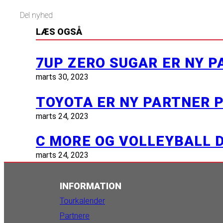
Del nyhed
LÆS OGSÅ
7UP ZERO SUGAR ER NY 
marts 30, 2023
TOYOTA ER NY PARTNER 
marts 24, 2023
C MORE OG VOLLEYBALL
marts 24, 2023
INFORMATION
Tourkalender
Partnere