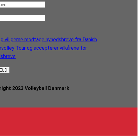
g vil gerne modtage nyhedsbreve fra Danish
volley Tour og accepterer vilkårene for
dsbreve
ight 2023 Volleyball Danmark