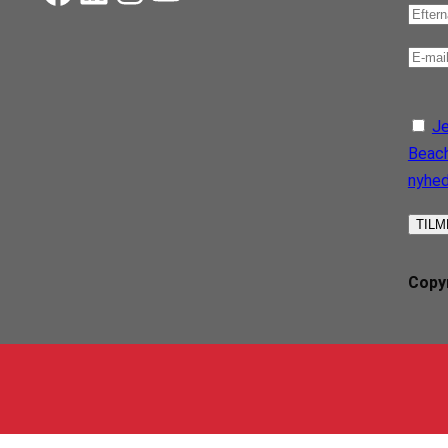
Je
Beach
nyhe
Copyr