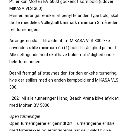
Pt. er kun Molten BV 5000 godkendt som bold (udover
MIKASA VLS 300)
Hvis en arrangør ønsker at benytte anden type bold, skal
dette meddeles Volleyball Danmark minimum 3 måneder
før turneringen.
Arrangøren skal i tilfælde af, at MIKASA VLS 300 ikke
anvendes stille minimum én (1) bold til rådighed pr. hold.
Alle deltagende hold skal have bolden til rådighed under
hele turneringen.
Det vil fremgå af stævnesiden for den enkelte turnering,
hvis der spilles med en anden kampbold end MIKASA VLS
300.
I 2021 vil alle turneringer i Ishøj Beach Arena blive afviklet
med Molten BV 5000
Open turneringer
Open turneringerne er genindført. Turneringerne er ikke
med Eliterækker og arrangørerne har selv valgt hvilke