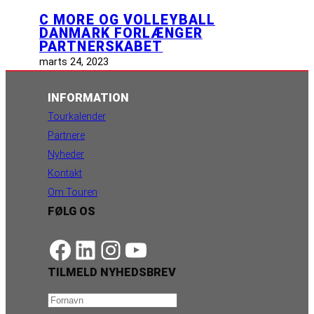
C MORE OG VOLLEYBALL
DANMARK FORLÆNGER
PARTNERSKABET
marts 24, 2023
INFORMATION
Tourkalender
Partnere
Nyheder
Kontakt
Om Touren
FØLG OS
https://www.facebook.com/danishbeachvolleytour
LinkedIn
Instagram
YouTube
TILMELD NYHEDSBREV