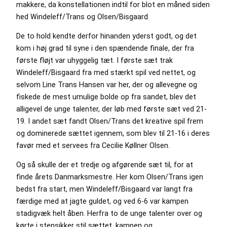
makkere, da konstellationen indtil for blot en måned siden
hed Windeleff/Trans og Olsen/Bisgaard.
De to hold kendte derfor hinanden yderst godt, og det
kom i høj grad til syne i den spændende finale, der fra
første fløjt var uhyggelig tæt. I første sæt trak
Windeleff/Bisgaard fra med stærkt spil ved nettet, og
selvom Line Trans Hansen var her, der og allevegne og
fiskede de mest umulige bolde op fra sandet, blev det
alligevel de unge talenter, der løb med første sæt ved 21-
19. I andet sæt fandt Olsen/Trans det kreative spil frem
og dominerede sættet igennem, som blev til 21-16 i deres
favør med et servees fra Cecilie Køllner Olsen.
Og så skulle der et tredje og afgørende sæt til, for at
finde årets Danmarksmestre. Her kom Olsen/Trans igen
bedst fra start, men Windeleff/Bisgaard var langt fra
færdige med at jagte guldet, og ved 6-6 var kampen
stadigvæk helt åben. Herfra to de unge talenter over og
kørte i stensikker stil sættet, kampen og