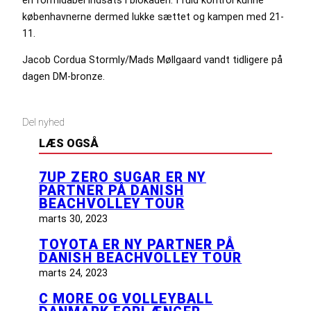
en formidabel indsats i blokaden. I fuld kontrol kunne
københavnerne dermed lukke sættet og kampen med 21-
11.
Jacob Cordua Stormly/Mads Møllgaard vandt tidligere på
dagen DM-bronze.
Del nyhed
LÆS OGSÅ
7UP ZERO SUGAR ER NY
PARTNER PÅ DANISH
BEACHVOLLEY TOUR
marts 30, 2023
TOYOTA ER NY PARTNER PÅ
DANISH BEACHVOLLEY TOUR
marts 24, 2023
C MORE OG VOLLEYBALL