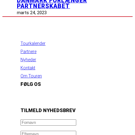
DANMARK FORLÆNGER
PARTNERSKABET
marts 24, 2023
INFORMATION
Tourkalender
Partnere
Nyheder
Kontakt
Om Touren
FØLG OS
https://www.facebook.com/danishbeachvolleytour
LinkedIn
Instagram
YouTube
TILMELD NYHEDSBREV