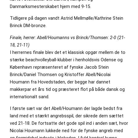
Danmarksmesterskabet hjem med 9-15.
Tidligere på dagen vandt Astrid Mellmølle/Kathrine Stein
Brinck DM-bronze.
Finale, herrer: Abell/Houmanns vs Brinck/Thomsen: 2-0 (21-
18, 21-11)
I herrernes finale blev det et klassisk opgør mellem de to
stærke beachvolleyball-klubber i henholdsvis Odense og
København repræsenteret af fynske Jacob Stein
Brinck/Daniel Thomsen og Kristoffer Abell/Nicolai
Houmann fra Hovedstaden, der begge har dannet
makkerpar et års tid og præsteret flot på både dansk og
internationalt sand.
I første sæt var det Abell/Houmann der lagde bedst fra
land med et stærkt angrebsspil, der sikrede dem sættet
ved 21-18. De fortsatte det gode spil ind i anden sæt, hvor
Nicolai Houmann lukkede ned for de fynske angreb med