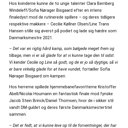
Hos kvinderne kunne de to unge talenter Clara Bernberg
Windeleff/Sofia Nørager Bisgaard efter en intens
finaledyst mod de rutinerede spillere – og deres tidligere
respektive makkere – Cecilie Køllner Olsen/Line Trans
Hansen stille sig øverst på podiet og lade sig hædre som
Danmarksmestre 2021.
– Det var en rigtig hård kamp, som bølgede meget frem og
tilbage, men vi er så glade for at vi kunne tage den til sidst.
Vi kender Cecilie og Line så godt, og de er jo så dygtige, så vi
er bare virkelig glade for at have vundet,
fortæller Sofia
Nørager Bisgaard om kampen.
Hos herrerne spillede hjemmebanefavoritterne Kristoffer
Abell/Nicolai Houmann en fantastisk finale mod fynske
Jacob Stein Brinck/Daniel Thomsen, hvor de i sikker stil
vandt DM-guldet og deres første Danmarksmestertitel
sammen.
– Det er fedt, at vi kunne leve op til de forventninger, der har