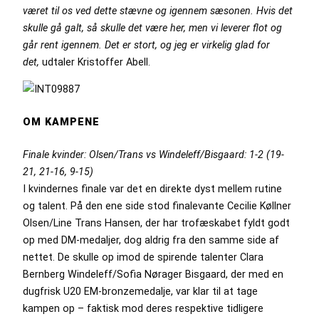
været til os ved dette stævne og igennem sæsonen. Hvis det
skulle gå galt, så skulle det være her, men vi leverer flot og
går rent igennem. Det er stort, og jeg er virkelig glad for
det,
udtaler Kristoffer Abell.
OM KAMPENE
Finale kvinder: Olsen/Trans vs Windeleff/Bisgaard: 1-2 (19-
21, 21-16, 9-15)
I kvindernes finale var det en direkte dyst mellem rutine
og talent. På den ene side stod finalevante Cecilie Køllner
Olsen/Line Trans Hansen, der har trofæskabet fyldt godt
op med DM-medaljer, dog aldrig fra den samme side af
nettet. De skulle op imod de spirende talenter Clara
Bernberg Windeleff/Sofia Nørager Bisgaard, der med en
dugfrisk U20 EM-bronzemedalje, var klar til at tage
kampen op – faktisk mod deres respektive tidligere