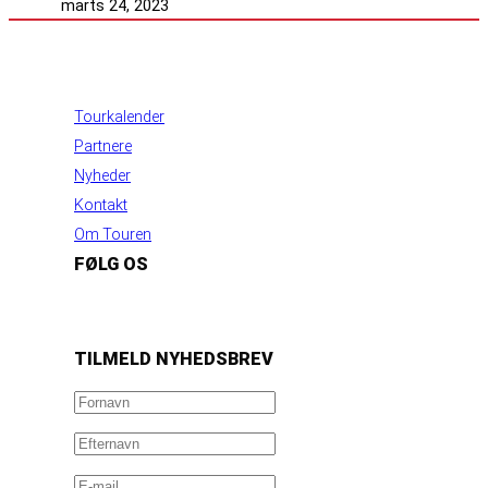
marts 24, 2023
INFORMATION
Tourkalender
Partnere
Nyheder
Kontakt
Om Touren
FØLG OS
https://www.facebook.com/danishbeachvolleytour
LinkedIn
Instagram
YouTube
TILMELD NYHEDSBREV