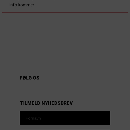
Info kommer
INFORMATION
Tourkalender
Partnere
Nyheder
Kontakt
Om Touren
FØLG OS
https://www.facebook.com/danishbeachvolleytour
LinkedIn
Instagram
YouTube
TILMELD NYHEDSBREV