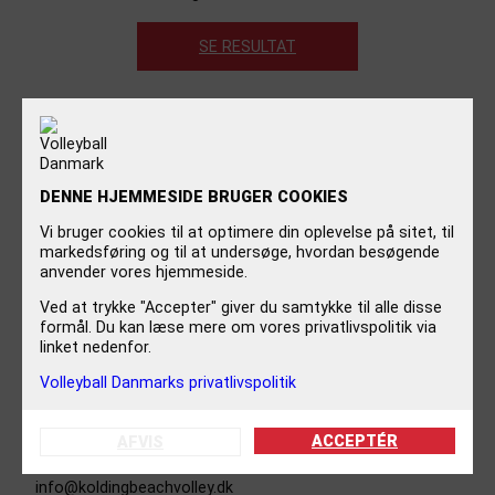
SE RESULTAT
DENNE HJEMMESIDE BRUGER COOKIES
TURNERINGSINFO
Vi bruger cookies til at optimere din oplevelse på sitet, til
PRIS
markedsføring og til at undersøge, hvordan besøgende
anvender vores hjemmeside.
Kommer
Ved at trykke "Accepter" giver du samtykke til alle disse
formål. Du kan læse mere om vores privatlivspolitik via
LOKALINFO
linket nedenfor.
Volleyball Danmarks privatlivspolitik
LOKAL KONTAKT
ACCEPTÉR
AFVIS
Info kommer
info@koldingbeachvolley.dk