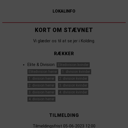
LOKALINFO
KORT OM STÆVNET
Vi glæder os til at se jer i Kolding.
RÆKKER
Elite & Division:
Elitedivision kvinder
Elitedivision herrer
1. division kvinder
1. division herrer
2. division kvinder
2. division herrer
3. division kvinder
3. division herrer
4. division kvinder
4. division herrer
TILMELDING
Tilmeldingsfrist 05-06-2023 12:00