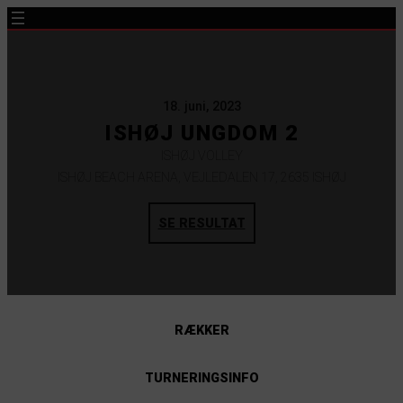
18. juni, 2023
ISHØJ UNGDOM 2
ISHØJ VOLLEY
ISHØJ BEACH ARENA, VEJLEDALEN 17, 2635 ISHØJ
SE RESULTAT
RÆKKER
TURNERINGSINFO