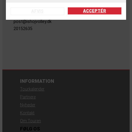
LOKAL KONTAKT
ACCEPTÉR
AFVIS
Erling Böttcher
post@ishojvolley.dk
20152635
INFORMATION
Tourkalender
Partnere
Nyheder
Kontakt
Om Touren
FØLG OS