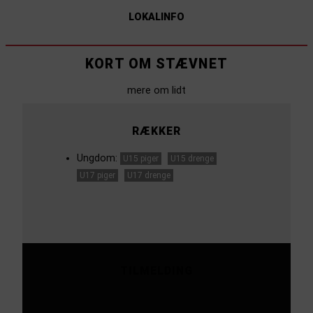
LOKALINFO
KORT OM STÆVNET
mere om lidt
RÆKKER
Ungdom:
U15 piger
U15 drenge
U17 piger
U17 drenge
TILMELDING
Tilmeldingsfrist 12-06-2023 12:00