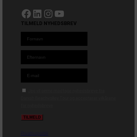
https://www.facebook.com/danishbeachvolleytour
LinkedIn
Instagram
YouTube
TILMELD NYHEDSBREV
Jeg vil gerne modtage nyhedsbreve fra
Danish Beachvolley Tour og accepterer vilkårene
for nyhedsbreve
Privatlivspolitik