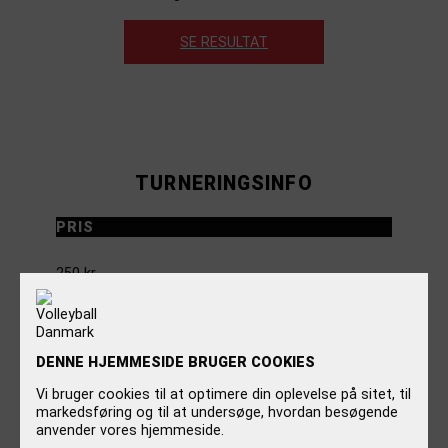
SE RESULTAT
TURNERINGSINFO
PRIS
250 kr.
DOMMERE
DENNE HJEMMESIDE BRUGER COOKIES
Oversiddende hold er dommer/sekretær.
Vi bruger cookies til at optimere din oplevelse på sitet, til
LOKALINFO
markedsføring og til at undersøge, hvordan besøgende
anvender vores hjemmeside.