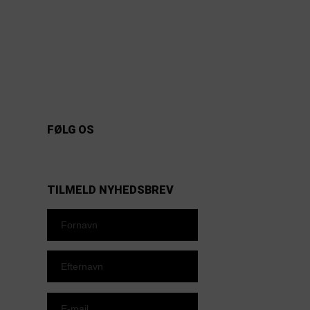
INFORMATION
Tourkalender
Partnere
Nyheder
Kontakt
Om Touren
FØLG OS
https://www.facebook.com/danishbeachvolleytour
LinkedIn
Instagram
YouTube
TILMELD NYHEDSBREV