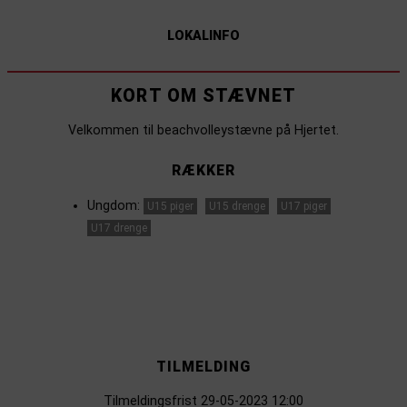
LOKALINFO
KORT OM STÆVNET
Velkommen til beachvolleystævne på Hjertet.
RÆKKER
Ungdom:
U15 piger
U15 drenge
U17 piger
U17 drenge
TILMELDING
Tilmeldingsfrist 29-05-2023 12:00