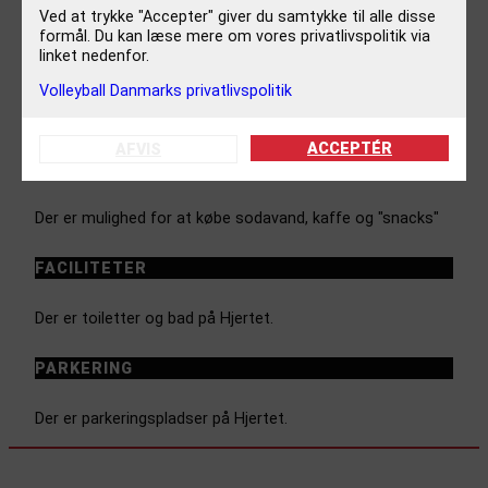
LOKAL KONTAKT
Ved at trykke "Accepter" giver du samtykke til alle disse
formål. Du kan læse mere om vores privatlivspolitik via
linket nedenfor.
Peter Kjellerup
Volleyball Danmarks privatlivspolitik
pk@isi.dk
51842978
ACCEPTÉR
AFVIS
FORPLEJNING
Der er mulighed for at købe sodavand, kaffe og "snacks"
FACILITETER
Der er toiletter og bad på Hjertet.
PARKERING
Der er parkeringspladser på Hjertet.