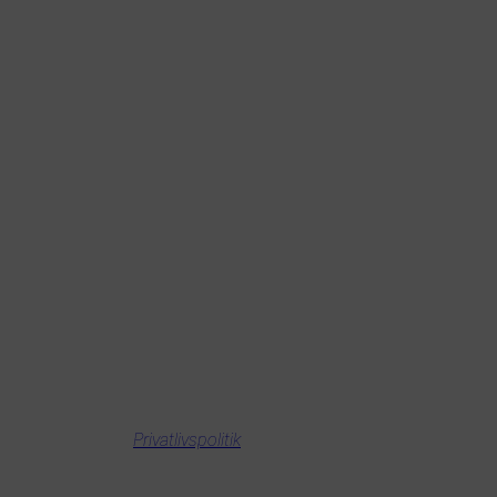
INFORMATION
Tourkalender
Partnere
Nyheder
Kontakt
Om Touren
Privatlivspolitik