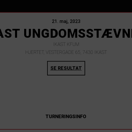
21. maj, 2023
AST UNGDOMSSTÆVN
IKAST KFUM
HJERTET, VESTERGADE 65, 7430 IKAST
SE RESULTAT
TURNERINGSINFO