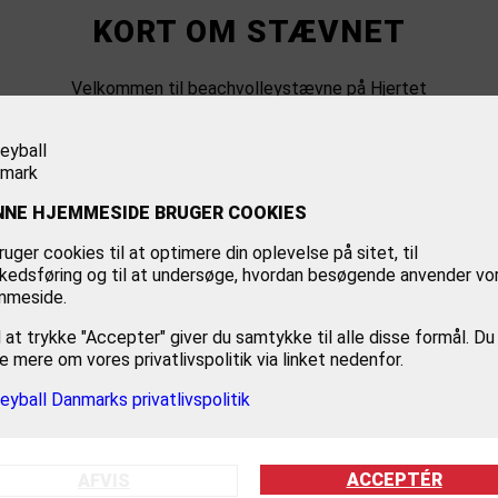
KORT OM STÆVNET
Velkommen til beachvolleystævne på Hjertet
T
Tilmelding
NNE HJEMMESIDE BRUGER COOKIES
ruger cookies til at optimere din oplevelse på sitet, til
kedsføring og til at undersøge, hvordan besøgende anvender vo
mmeside.
 at trykke "Accepter" giver du samtykke til alle disse formål. Du
e mere om vores privatlivspolitik via linket nedenfor.
leyball Danmarks privatlivspolitik
TURNERINGSINFO
ACCEPTÉR
AFVIS