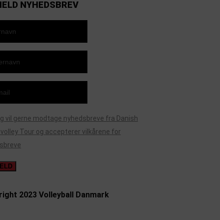
MELD NYHEDSBREV
g vil gerne modtage nyhedsbreve fra Danish
olley Tour og accepterer vilkårene for
sbreve
ight 2023 Volleyball Danmark