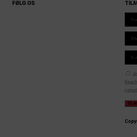
FØLG OS
TIL
https://www.facebook.com/danishbeachvolleytour
LinkedIn
Instagram
YouTube
Je
Beachv
nyhed
Copyr