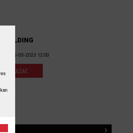
ILMELDING
sfrist 15-05-2023 12:00
SE RESULTAT
res
 kan