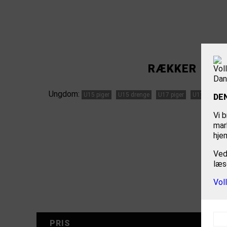
RÆKKER
Ungdom:
U15 piger
U15 drenge
U17 piger
U17 drenge
DE
Vi b
mar
hje
Ved
læs
Vol
PRIS