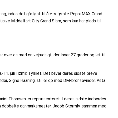
ing, inden det går løst til årets første Pepsi MAX Grand
sive Middelfart City Grand Slam, som kun har plads til
over os med en vejrudsigt, der lover 27 grader og let til
-11. juli i Izmir, Tyrkiet. Det bliver deres sidste prøve
inder, Signe Haaning, stiller op med DM-bronzevinder, Asta
aniel Thomsen, er repræsenteret. I deres sidste indbyrdes
 den dobbelte danmarksmester, Jacob Stormly, sammen med