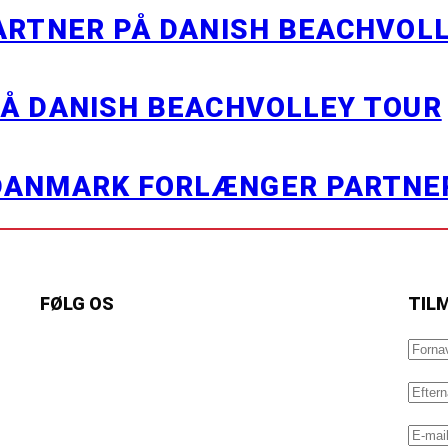
PARTNER PÅ DANISH BEACHVOL
PÅ DANISH BEACHVOLLEY TOUR
 DANMARK FORLÆNGER PARTN
FØLG OS
TIL
https://www.facebook.com/danishbeachvolleytour
LinkedIn
Instagram
YouTube