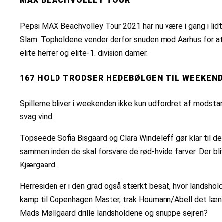
MAX BEACHVOLLEY TOUR
Pepsi MAX Beachvolley Tour 2021 har nu være i gang i lidt 
Slam. Topholdene vender derfor snuden mod Aarhus for at s
elite herrer og elite-1. division damer.
167 HOLD TRODSER HEDEBØLGEN TIL WEEKEND
Spillerne bliver i weekenden ikke kun udfordret af modsta
svag vind.
Topseede Sofia Bisgaard og Clara Windeleff gør klar til de
sammen inden de skal forsvare de rød-hvide farver. Der bli
Kjærgaard.
Herresiden er i den grad også stærkt besat, hvor landshol
kamp til Copenhagen Master, trak Houmann/Abell det læn
Mads Møllgaard drille landsholdene og snuppe sejren?