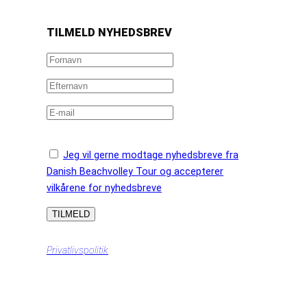
https://www.facebook.com/danishbeachvolleytour
LinkedIn
Instagram
YouTube
TILMELD NYHEDSBREV
Jeg vil gerne modtage nyhedsbreve fra
Danish Beachvolley Tour og accepterer
vilkårene for nyhedsbreve
Privatlivspolitik