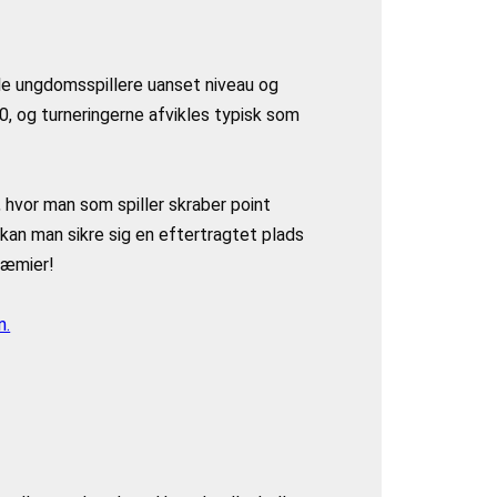
le ungdomsspillere uanset niveau og
20, og turneringerne afvikles typisk som
 hvor man som spiller skraber point
kan man sikre sig en eftertragtet plads
præmier!
n.