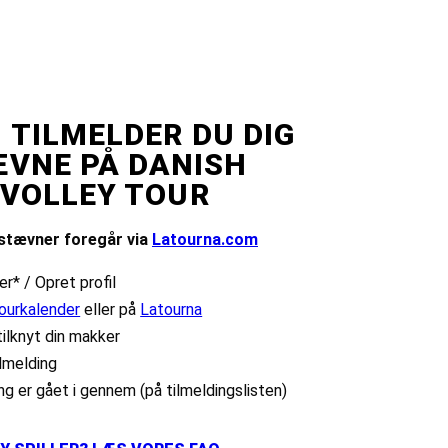
 TILMELDER DU DIG
ÆVNE PÅ DANISH
VOLLEY TOUR
l stævner foregår via
Latourna.com
r* / Opret profil
ourkalender
eller på
Latourna
tilknyt din makker
lmelding
ing er gået i gennem (på tilmeldingslisten)