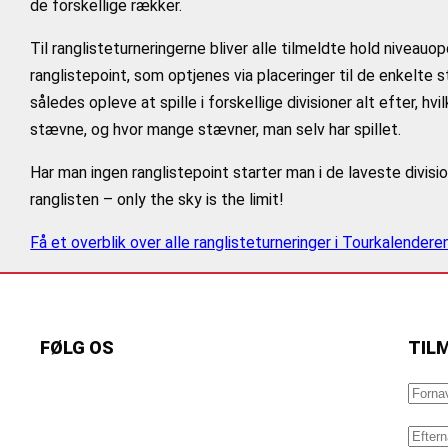
de forskellige rækker.
Til ranglisteturneringerne bliver alle tilmeldte hold niveauopde
ranglistepoint, som optjenes via placeringer til de enkelt
således opleve at spille i forskellige divisioner alt efter, hv
stævne, og hvor mange stævner, man selv har spillet.
Har man ingen ranglistepoint starter man i de laveste divisio
ranglisten – only the sky is the limit!
Få et overblik over alle ranglisteturneringer i Tourkalenderen
FØLG OS
TIL
https://www.facebook.com/danishbeachvolleytour
LinkedIn
Instagram
YouTube