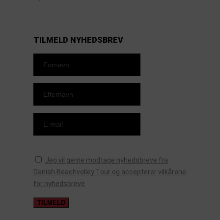
https://www.facebook.com/danishbeachvolleytour
LinkedIn
Instagram
YouTube
TILMELD NYHEDSBREV
Jeg vil gerne modtage nyhedsbreve fra
Danish Beachvolley Tour og accepterer vilkårene
for nyhedsbreve