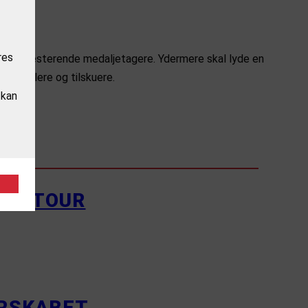
res
mt de resterende medaljetagere. Ydermere skal lyde en
r spillere og tilskuere.
 kan
LEY TOUR
ERSKABET