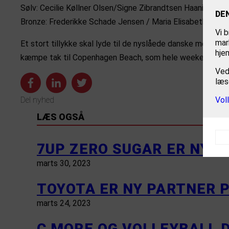
Sølv: Cecilie Køllner Olsen/Signe Zibrandtsen Haaning
DE
Bronze: Frederikke Schade Jensen / Maria Elisabeth Boel
Vi b
mar
Et stort tillykke skal lyde til de nyslåede danske mestr
hje
kæmpe tak til Copenhagen Beach, som hele weekenden igenn
Ved
læs
Del nyhed
Vol
LÆS OGSÅ
7UP ZERO SUGAR ER NY 
marts 30, 2023
TOYOTA ER NY PARTNER 
marts 24, 2023
C MORE OG VOLLEYBALL