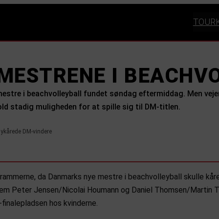
TOUR
MESTRENE I BEACHV
 mestre i beachvolleyball fundet søndag eftermiddag. Men vej
d stadig muligheden for at spille sig til DM-titlen.
 nykårede DM-vindere
mmerne, da Danmarks nye mestre i beachvolleyball skulle kåre
ellem Peter Jensen/Nicolai Houmann og Daniel Thomsen/Martin Tr
finalepladsen hos kvinderne.