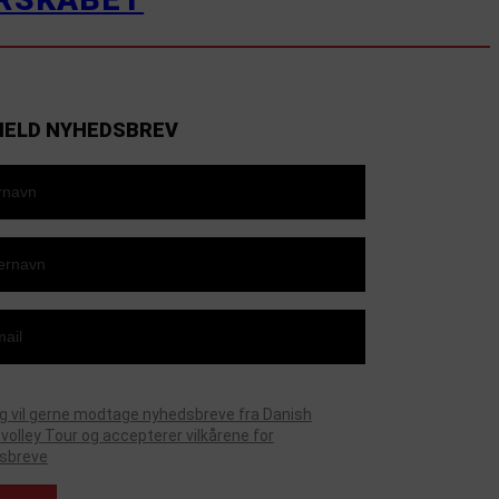
MELD NYHEDSBREV
g vil gerne modtage nyhedsbreve fra Danish
olley Tour og accepterer vilkårene for
sbreve