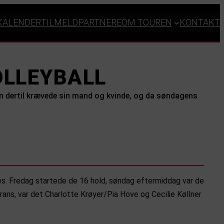
KALENDER
TILMELD
PARTNERE
OM TOUREN
KONTAKT
OLLEYBALL
en dertil krævede sin mand og kvinde, og da søndagens
s. Fredag startede de 16 hold, søndag eftermiddag var de
ans, var det Charlotte Krøyer/Pia Hove og Cecilie Køllner