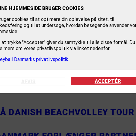
NNE HJEMMESIDE BRUGER COOKIES
t Tyndeskov
ruger cookies til at optimere din oplevelse på sitet, til
kedsføring og til at undersøge, hvordan besøgende anvender vo
e Charlotte Krøyer/Pia Hove og Peter Jensen/Nicolai Houmann sa
mmeside.
em har arbejdet benhårdt for at skabe de bedste faciliteter fo
 at trykke "Accepter" giver du samtykke til alle disse formål. Du
e mere om vores privatlivspolitik via linket nedenfor.
leyball Danmarks privatlivspolitik
ACCEPTÉR
AFVIS
PARTNER PÅ DANISH BEACHVOL
PÅ DANISH BEACHVOLLEY TOUR
 DANMARK FORLÆNGER PARTN