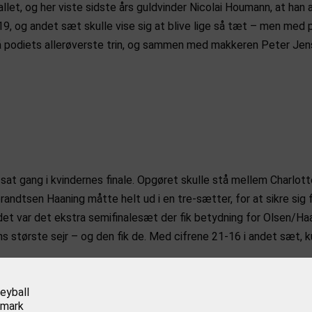
allet, og her viste sidste års guldvinder Nicolai Houmann, at ha
9, og andet sæt skulle vise sig at blive lige så tæt – men med
 på podiets allerøverste trin, og sammen med makkeren Peter Je
å sat gang i kvindernes finale. Opgøret skulle stå mellem Charlo
andtsen Haaning måtte helt ud i en tre-sætter, for at sikre sig
 det var det ekstra semifinalesæt der fik betydning for Olsen/H
s største sejr – og den fik de. Med cifrene 21-16 i andet sæt,