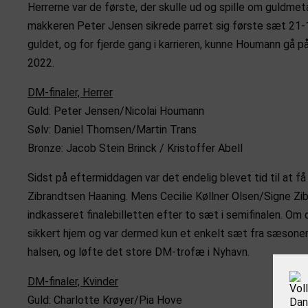
Herrerne var de første, der skulle ud og spille om guldmet
makkeren Peter Jensen sikrede parret sig første sæt 21-1
guldet, og for fjerde gang i karrieren, kunne Houmann gå
2022.
DM-finaler, Herrer
Guld: Peter Jensen/Nicolai Houmann
Sølv: Daniel Thomsen/Martin Trans
Bronze: Jacob Stein Brinck / Kristoffer Abell
Sidst på eftermiddagen var det endelig blevet tid til at f
Zibrandtsen Haaning. Mens Cecilie Køllner Olsen/Signe Zibr
indkasseret finalebilletten efter to sæt i semifinalen. Om
sikkert hjem og var dermed kun et enkelt sæt fra sæsonen
halsen, og løfte det store DM-trofæ i Nyhavn.
DM-finaler, Kvinder
Guld: Charlotte Krøyer/Pia Hove