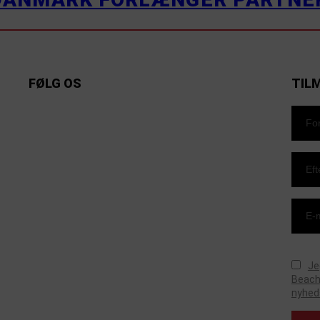
FØLG OS
TIL
https://www.facebook.com/danishbeachvolleytour
LinkedIn
Instagram
YouTube
Je
Beachv
nyhed