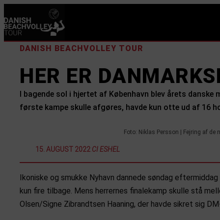
DANISH BEACHVOLLEY TOUR
HER ER DANMARKS
I bagende sol i hjertet af København blev årets danske
første kampe skulle afgøres, havde kun otte ud af 16 hol
Foto: Niklas Persson | Fejring af de
15. AUGUST 2022
:
CI ESHEL
Ikoniske og smukke Nyhavn dannede søndag eftermiddag ra
kun fire tilbage. Mens herrernes finalekamp skulle stå m
Olsen/Signe Zibrandtsen Haaning, der havde sikret sig DM-