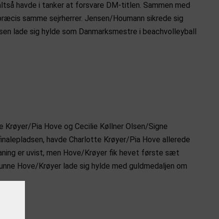
n altså havde i tanker at forsvare DM-titlen. Sammen med
 præcis samme sejrherrer. Jensen/Houmann sikrede sig
nsen lade sig hylde som Danmarksmestre i beachvolleyball
tte Krøyer/Pia Hove og Cecilie Køllner Olsen/Signe
 finalepladsen, havde Charlotte Krøyer/Pia Hove allerede
aaning er uvist, men Hove/Krøyer fik hevet første sæt
 kunne Hove/Krøyer lade sig hylde med guldmedaljen om