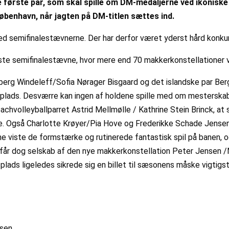
 de første par, som skal spille om DM-medaljerne ved ikonisk
København, når jagten på DM-titlen sættes ind.
g ved semifinalestævnerne. Der har derfor været yderst hård kon
e semifinalestævne, hvor mere end 70 makkerkonstellationer va
rg Windeleff/Sofia Nørager Bisgaard og det islandske par Bergli
 3. plads. Desværre kan ingen af holdene spille med om mestersk
eachvolleyballparret Astrid Mellmølle / Kathrine Stein Brinck, a
e. Også Charlotte Krøyer/Pia Hove og Frederikke Schade Jensen/
rne viste de formstærke og rutinerede fantastisk spil på banen, 
får dog selskab af den nye makkerkonstellation Peter Jensen /
plads ligeledes sikrede sig en billet til sæsonens måske vigtig
nsen