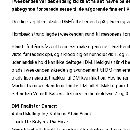
I weekenden var det endelig tid til at få sat navne på
påbegynde forberedelserne til de afgørende finaler i 
Den lige vej til en plads i DM-feltet er en top3 placerin
Hornbæk strand lagde i weekenden sand til sæsonens først
Blandt forhåndsfavoritterne var makkerparrene Clara Bernbe
viste fantastisk spil, og sikrede sig en henholdsvis 1. og
udenlandske hold kan ikke deltage i DM. Heldigvis får vi b
plads i weekenden sikrede sig avancement til DM-finalern
plads lige nøjagtigt rækker til DM-kvalifikation. Hos herre
Martin Trans weekendens første DM-billet. Makkerparret 
Sebastian Venndt Kaszas, der med en henholdsvis 2. og 3. 
DM-finalister Damer:
Astrid Mellmølle / Kathrine Stein Brinck
Charlotte Krøyer / Pia Hove
Maria Elisabeth Boelt Tyndeskov / Frederikke Schade Je