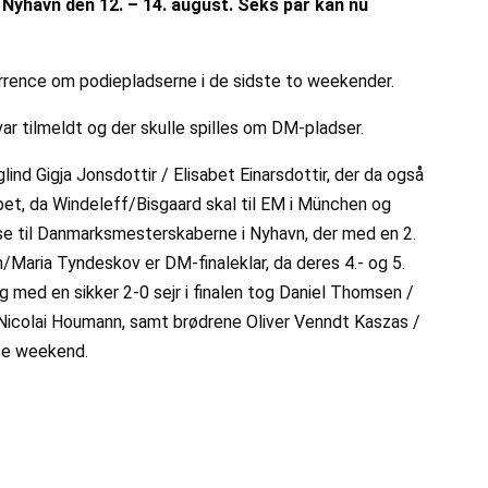
e Nyhavn den 12. – 14. august. Seks par kan nu
kurrence om podiepladserne i de sidste to weekender.
r tilmeldt og der skulle spilles om DM-pladser.
nd Gigja Jonsdottir / Elisabet Einarsdottir, der da også
abet, da Windeleff/Bisgaard skal til EM i München og
t se til Danmarksmesterskaberne i Nyhavn, der med en 2.
Maria Tyndeskov er DM-finaleklar, da deres 4.- og 5.
og med en sikker 2-0 sejr i finalen tog Daniel Thomsen /
Nicolai Houmann, samt brødrene Oliver Venndt Kaszas /
ste weekend.