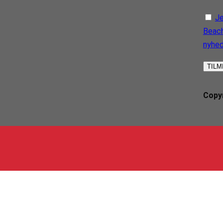
Je
Beach
nyhe
Copyr