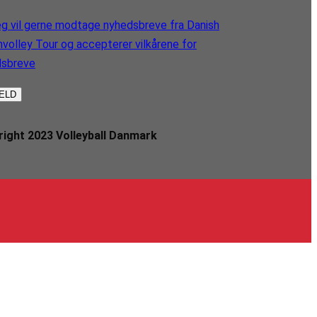
g vil gerne modtage nyhedsbreve fra Danish
volley Tour og accepterer vilkårene for
dsbreve
ight 2023 Volleyball Danmark