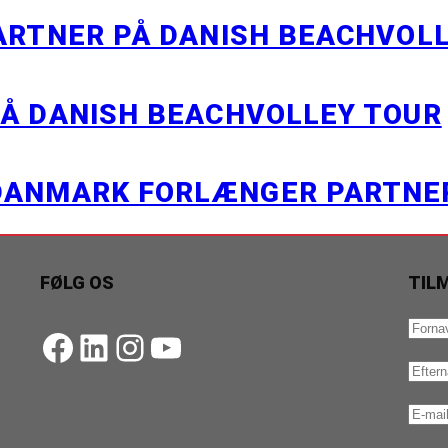
PARTNER PÅ DANISH BEACHVOL
PÅ DANISH BEACHVOLLEY TOUR
 DANMARK FORLÆNGER PARTN
FØLG OS
TIL
https://www.facebook.com/danishbeachvolleytour
LinkedIn
Instagram
YouTube