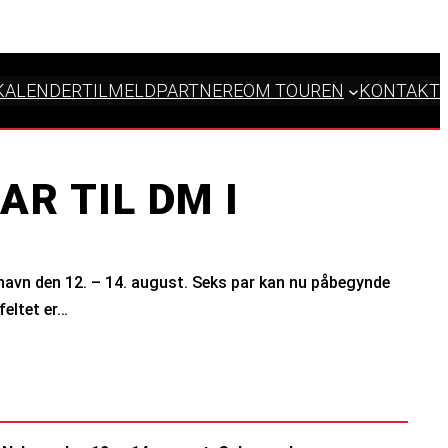
KALENDER
TILMELD
PARTNERE
OM TOUREN
KONTAKT
R TIL DM I
Nyhavn den 12. – 14. august. Seks par kan nu påbegynde
feltet er…