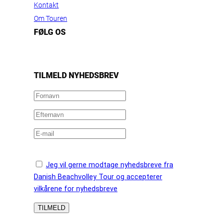
Kontakt
Om Touren
FØLG OS
https://www.facebook.com/danishbeachvolleytour
LinkedIn
Instagram
YouTube
TILMELD NYHEDSBREV
Jeg vil gerne modtage nyhedsbreve fra
Danish Beachvolley Tour og accepterer
vilkårene for nyhedsbreve