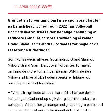
11. APRIL 2022
:
CI ESHEL
Grundet en forventning om færre sponsorindtægter
på Danish Beachvolley Tour i 2022, har Volleyball
Danmark måttet træffe den kedelige beslutning at
reducere i antallet af store stævner, også kaldet
Grand Slams, samt ændre i formatet for nogle af de
resterende turneringer.
Som konsekvens aflyses Gudmindrup Grand Slam og
Nyborg Grand Slam. Derudover forventes formatet
omkring de store turneringer, på nær DM-finalerne i
Nyhavn, at blive afviklet uden speakere, tribuner og
præmiepenge til eliterækken.
– ”Vi er utroligt kede af, at vi har måttet aflyse de to
turneringer i Gudmindrup og Nyborg, samt nedskalere i
setuppet. Vi har afsøgt mange muligheder, og vi er fortsat
i gang, men det økonomiske grundlag for at afvikle